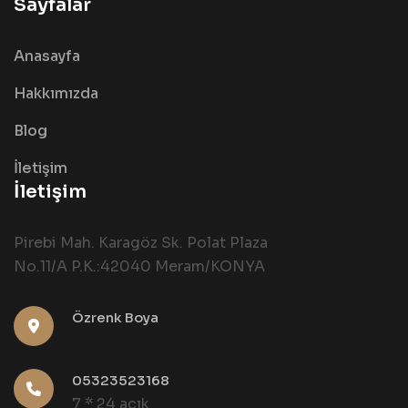
Sayfalar
Anasayfa
Hakkımızda
Blog
İletişim
İletişim
Pirebi Mah. Karagöz Sk. Polat Plaza
No.11/A P.K.:42040 Meram/KONYA
Özrenk Boya
05323523168
7 * 24 açık